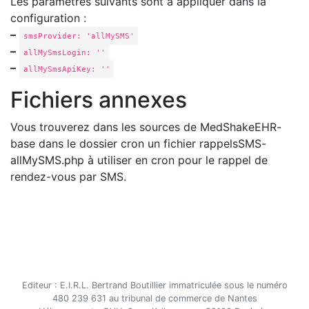
Les paramètres suivants sont à appliquer dans la
configuration :
–
smsProvider: 'allMySMS'
–
allMySmsLogin: ''
–
allMySmsApiKey: ''
Fichiers annexes
Vous trouverez dans les sources de MedShakeEHR-
base dans le dossier cron un fichier rappelsSMS-
allMySMS.php à utiliser en cron pour le rappel de
rendez-vous par SMS.
Editeur : E.I.R.L. Bertrand Boutillier immatriculée sous le numéro
480 239 631 au tribunal de commerce de Nantes