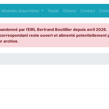
Modules disponibles
Tester
Obtenir
Contact
Com
bandonné par l'EIRL Bertrand Boutillier depuis avril 2026.
correspondant reste ouvert et alimenté potentiellement p
ur archive.