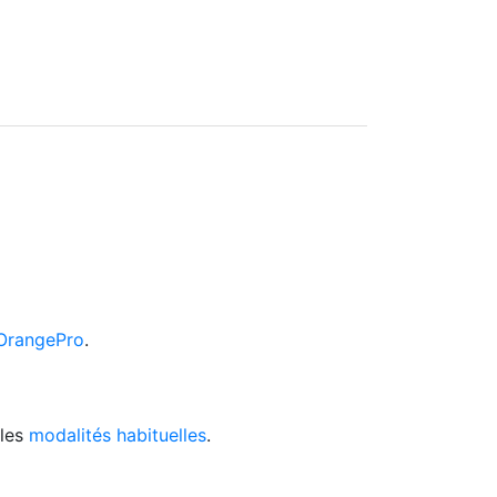
OrangePro
.
 les
modalités habituelles
.