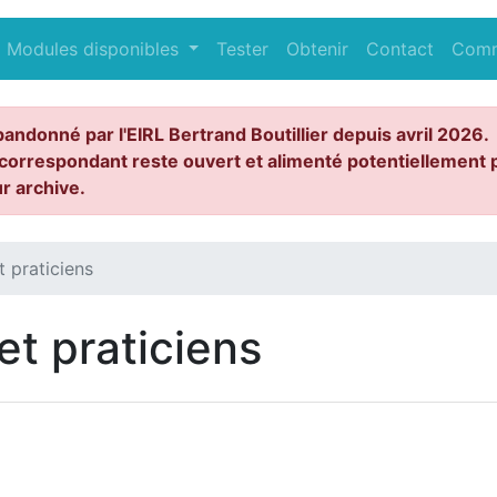
Modules disponibles
Tester
Obtenir
Contact
Com
bandonné par l'EIRL Bertrand Boutillier depuis avril 2026.
correspondant reste ouvert et alimenté potentiellement p
ur archive.
t praticiens
et praticiens