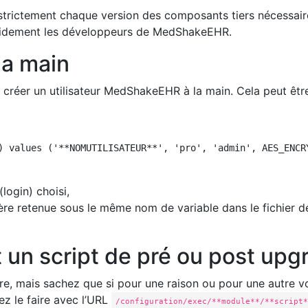
s strictement chaque version des composants tiers nécessaire
idement les développeurs de MedShakeEHR.
 la main
 créer un utilisateur MedShakeEHR à la main. Cela peut êtr
) values ('**NOMUTILISATEUR**', 'pro', 'admin', AES_ENCR
(login) choisi,
ère retenue sous le même nom de variable dans le fichier d
un script de pré ou post upg
aire, mais sachez que si pour une raison ou pour une autre 
z le faire avec l’URL
/configuration/exec/**module**/**script*