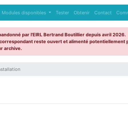
Modules disponibles
Tester
Obtenir
Contact
Com
bandonné par l'EIRL Bertrand Boutillier depuis avril 2026.
correspondant reste ouvert et alimenté potentiellement p
ur archive.
nstallation
n