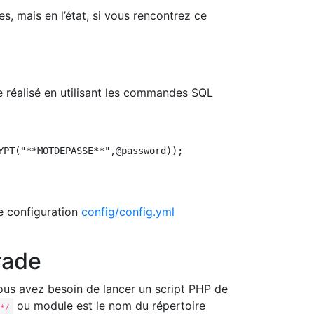
s, mais en l’état, si vous rencontrez ce
e réalisé en utilisant les commandes SQL
YPT("**MOTDEPASSE**",@password));
e configuration
config/config.yml
rade
vous avez besoin de lancer un script PHP de
ou module est le nom du répertoire
*/