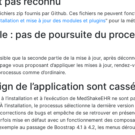
t pas reconnu
 fichiers zip fournis par Github. Ces fichiers ne peuvent fonct
stallation et mise à jour des modules et plugins
" pour la mé
le : pas de poursuite du proc
ssible que la seconde partie de la mise à jour, après décon
 page vous proposant d’appliquer les mises à jour, rendez-v
 processus comme d’ordinaire.
ign de l’application sont cass
à l’installation et à l’exécution de MedShakeEHR ne sont pa
 l’installation, le processus sélectionne la dernière versio
et corrections de bugs et empêche de se retrouver en prés
arfois mise en défaut avec un fonctionnement des composant
 exemple au passage de Boostrap 4.1 à 4.2, les menus dérou