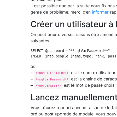
Il est possible que par la suite nous fixion
genre de problème, merci d’en
informer
rap
Créer un utilisateur à
On peut pour diverses raisons être amené à
suivantes :
SELECT @password:="**sqlVarPassword**";

INSERT into people (name,type, rank, pass
où
–
est le nom d’utilisateur 
**NOMUTILISATEUR**
–
est la chaîne de caract
**sqlVarPassword**
–
est le mot de passe choisi.
**MOTDEPASSE**
Lancez manuellement 
Vous n’aurez a priori aucune raison de le f
pré ou post upgrade de module, vous pouve