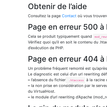
Obtenir de l’aide
Consultez la page
Contact
où vous trouvere
Page en erreur 500 à l
Cela se produit typiquement quand
mod_rew
Vérifiez quoi qu’il en soit le contenu du .h
d’exécution de PHP.
Page en erreur 404 à l
Un problème fréquent remonté est qu’après le
Le diagnostic est celui d’un url rewriting dé
–
l’absence du fichier
à la racine 
.htaccess
–
la non prise en considération par le serve
du VirtualHost.
–
le module d’url rewriting d’Apache (mod_re