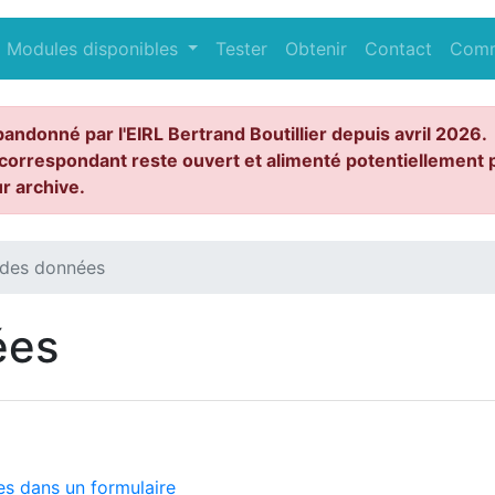
Modules disponibles
Tester
Obtenir
Contact
Com
bandonné par l'EIRL Bertrand Boutillier depuis avril 2026.
correspondant reste ouvert et alimenté potentiellement p
ur archive.
 des données
ées
es dans un formulaire