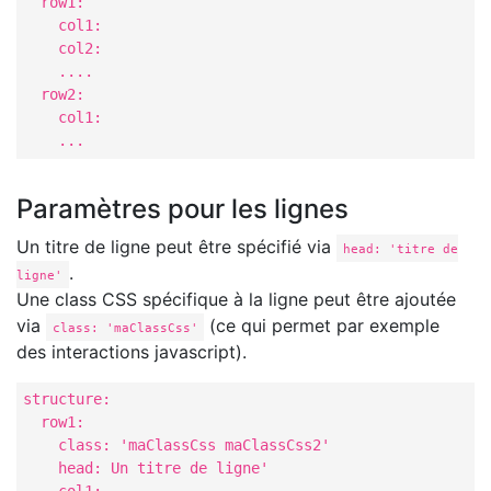
  row1: 

    col1:

    col2:

    ....

  row2:

    col1: 

    ...
Paramètres pour les lignes
Un titre de ligne peut être spécifié via
head: 'titre de
.
ligne'
Une class CSS spécifique à la ligne peut être ajoutée
via
(ce qui permet par exemple
class: 'maClassCss'
des interactions javascript).
structure:

  row1:                              

    class: 'maClassCss maClassCss2'

    head: Un titre de ligne'    
