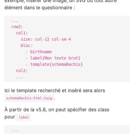
exemple, insérer une image, un SVG ou tout autre
élément dans le questionnaire :
  ...

  row3:                               

    col1:                              

      size: col-12 col-sm-4

      bloc:                          

        - birthname                         

        - label{Mon texte brut}

        - template{schemaRachis}     

    col2:                              

    ...
Ici le template recherché et inséré sera alors
.
schemaRachis.html.twig
À partir de la v5.8, on peut spécifier des class
pour
label
  ...
