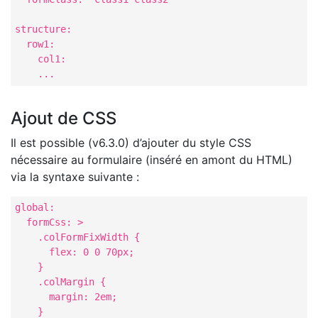
structure:

  row1: 

    col1:

    ...
Ajout de CSS
Il est possible (v6.3.0) d’ajouter du style CSS
nécessaire au formulaire (inséré en amont du HTML)
via la syntaxe suivante :
global:

  formCss: > 

    .colFormFixWidth {

      flex: 0 0 70px;

    }

    .colMargin {

      margin: 2em;

    }
