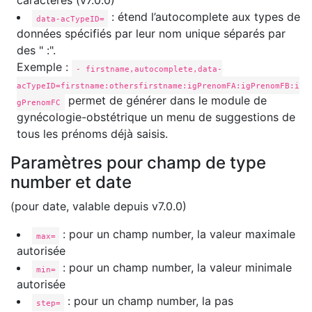
caractères (v7.0.0)
: étend l’autocomplete aux types de
data-acTypeID=
données spécifiés par leur nom unique séparés par
des " :".
Exemple :
- firstname,autocomplete,data-
acTypeID=firstname:othersfirstname:igPrenomFA:igPrenomFB:i
permet de générer dans le module de
gPrenomFC
gynécologie-obstétrique un menu de suggestions de
tous les prénoms déjà saisis.
Paramètres pour champ de type
number et date
(pour date, valable depuis v7.0.0)
: pour un champ number, la valeur maximale
max=
autorisée
: pour un champ number, la valeur minimale
min=
autorisée
: pour un champ number, la pas
step=