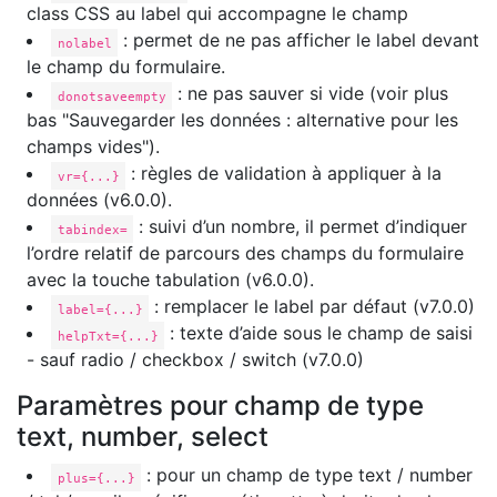
class CSS au label qui accompagne le champ
: permet de ne pas afficher le label devant
nolabel
le champ du formulaire.
: ne pas sauver si vide (voir plus
donotsaveempty
bas "Sauvegarder les données : alternative pour les
champs vides").
: règles de validation à appliquer à la
vr={...}
données (v6.0.0).
: suivi d’un nombre, il permet d’indiquer
tabindex=
l’ordre relatif de parcours des champs du formulaire
avec la touche tabulation (v6.0.0).
: remplacer le label par défaut (v7.0.0)
label={...}
: texte d’aide sous le champ de saisi
helpTxt={...}
- sauf radio / checkbox / switch (v7.0.0)
Paramètres pour champ de type
text, number, select
: pour un champ de type text / number
plus={...}